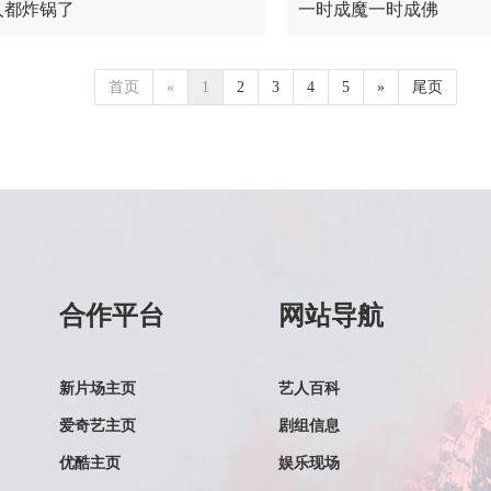
人都炸锅了
一时成魔一时成佛
首页
«
1
2
3
4
5
»
尾页
合作平台
网站导航
新片场主页
艺人百科
爱奇艺主页
剧组信息
优酷主页
娱乐现场