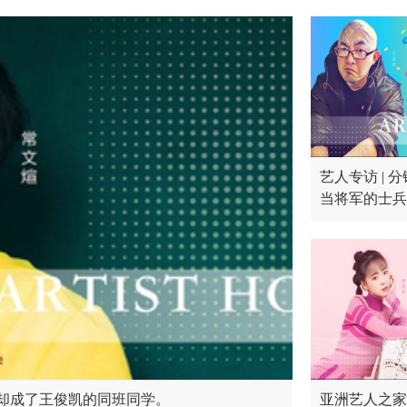
艺人专访 | 
当将军的士兵
，却成了王俊凯的同班同学。
亚洲艺人之家专