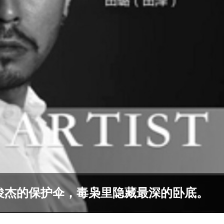
秦俊杰的保护伞，毒枭里隐藏最深的卧底。