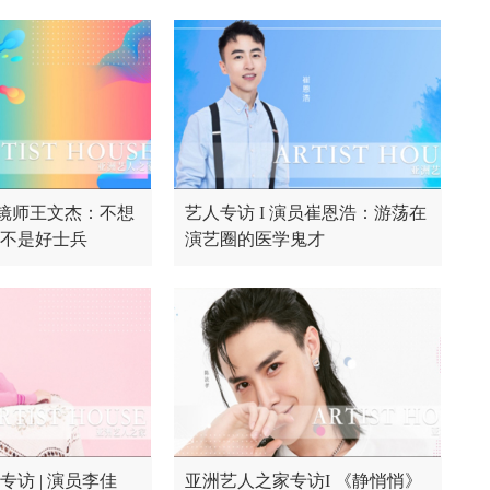
分镜师王文杰：不想
艺人专访 I 演员崔恩浩：游荡在
不是好士兵
演艺圈的医学鬼才
访 | 演员李佳
亚洲艺人之家专访I 《静悄悄》