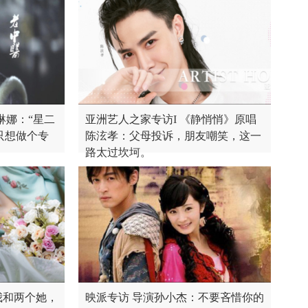
琳娜：“星二
亚洲艺人之家专访I 《静悄悄》原唱
只想做个专
陈泫孝：父母投诉，朋友嘲笑，这一
路太过坎坷。
我和两个她，
映派专访 导演孙小杰：不要吝惜你的