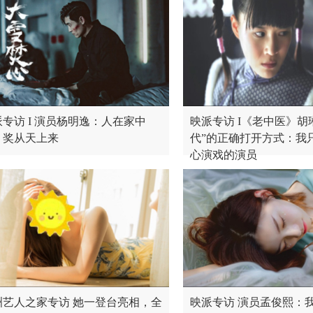
专访 I 演员杨明逸：人在家中
映派专访 I《老中医》胡
，奖从天上来
代”的正确打开方式：我
心演戏的演员
洲艺人之家专访 她一登台亮相，全
映派专访 演员孟俊熙：