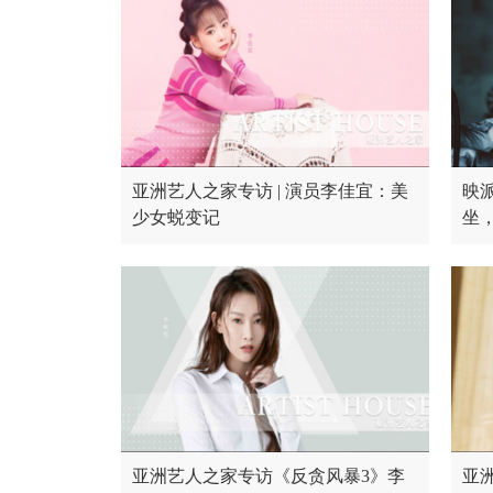
亚洲艺人之家专访 | 演员李佳宜：美
映派
少女蜕变记
坐
亚洲艺人之家专访《反贪风暴3》李
亚