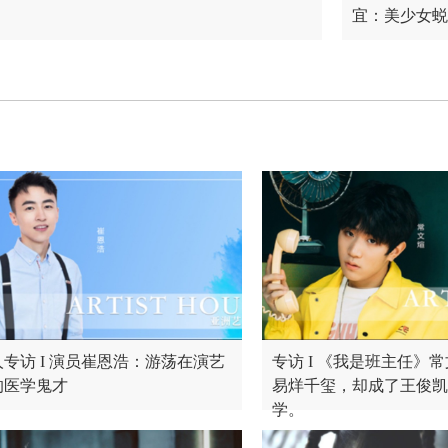
宜：美少女蜕
人专访 I 演员崔恩浩：游荡在演艺
专访 I 《我是班主任》
的医学鬼才
易烊千玺，却成了王俊凯
学。