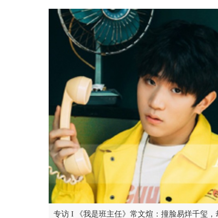
专访 I 《我是班主任》常文煊：撞脸易烊千玺