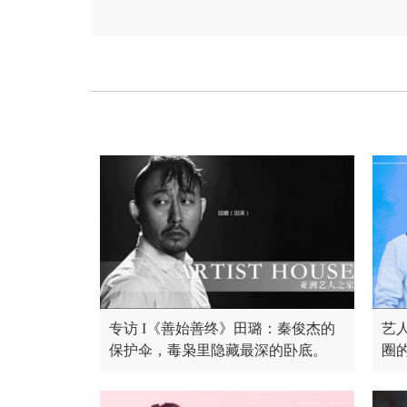
专访 I《善始善终》田璐：秦俊杰的
艺
保护伞，毒枭里隐藏最深的卧底。
圈