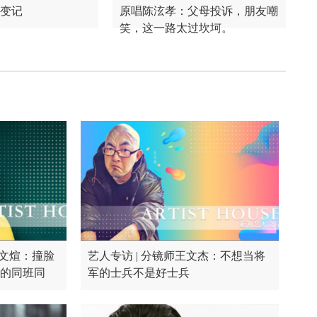
变记
原唱陈泫孝：父母投诉，朋友嘲
笑，这一路太过坎坷。
常文煊：撞脸
艺人专访 | 分镜师王文杰：不想当将
的同班同
军的士兵不是好士兵